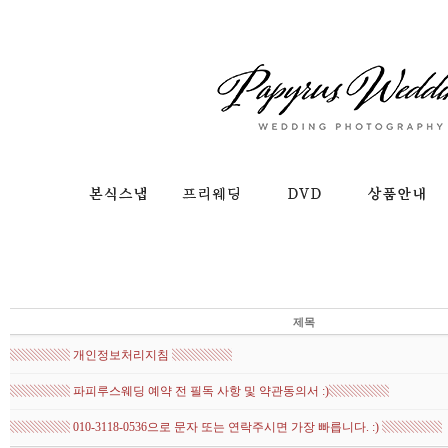
제목
▧▧▧▧▧ 개인정보처리지침 ▧▧▧▧▧
▧▧▧▧▧ 파피루스웨딩 예약 전 필독 사항 및 약관동의서 :)▧▧▧▧▧
▧▧▧▧▧ 010-3118-0536으로 문자 또는 연락주시면 가장 빠릅니다. :) ▧▧▧▧▧