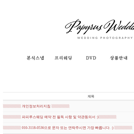
제목
▧▧▧▧▧ 개인정보처리지침 ▧▧▧▧▧
▧▧▧▧▧ 파피루스웨딩 예약 전 필독 사항 및 약관동의서 :)▧▧▧▧▧
▧▧▧▧▧ 010-3118-0536으로 문자 또는 연락주시면 가장 빠릅니다. :) ▧▧▧▧▧